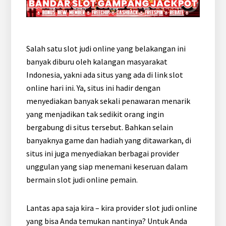
Salah satu slot judi online yang belakangan ini
banyak diburu oleh kalangan masyarakat
Indonesia, yakni ada situs yang ada di link slot
online hari ini. Ya, situs ini hadir dengan
menyediakan banyak sekali penawaran menarik
yang menjadikan tak sedikit orang ingin
bergabung di situs tersebut.
Bahkan selain
banyaknya game dan hadiah yang ditawarkan, di
situs ini juga menyediakan berbagai provider
unggulan yang siap menemani keseruan dalam
bermain slot judi online pemain.
Lantas apa saja kira – kira provider slot judi online
yang bisa Anda temukan nantinya? Untuk Anda