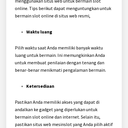
menggunakan situs web untuk bermain slot
online. Tips berikut dapat menguntungkan untuk
bermain slot online di situs web resmi,
Waktu luang
Pilih waktu saat Anda memiliki banyak waktu
luang untuk bermain. Ini memungkinkan Anda
untuk membuat penilaian dengan tenang dan
benar-benar menikmati pengalaman bermain.
Ketersediaan
Pastikan Anda memiliki akses yang dapat di
andalkan ke gadget yang diperlukan untuk
bermain slot online dan internet. Selain itu,
pastikan situs web mesinslot yang Anda pilih aktif