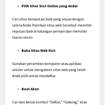
Pilih Situs Slot Online yang Andal
Cari situs bereputasi baik yang sesuai dengan
selera Anda. Pastikan situs web tersebut memiliki
reputasi baik di kalangan pemain dan memiliki
lisensi resmi.
Buka Situs Web Slot
Gunakan peramban komputer atau aplikasi
seluler untuk mengakses situs web yang telah
Anda pilih untuk mendaftar.
Buat Akun
Cari dan ketuk tombol “Daftar,” “Gabung,” atau