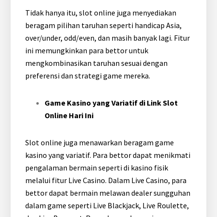
Tidak hanya itu, slot online juga menyediakan
beragam pilihan taruhan seperti handicap Asia,
over/under, odd/even, dan masih banyak lagi. Fitur
ini memungkinkan para bettor untuk
mengkombinasikan taruhan sesuai dengan
preferensi dan strategi game mereka.
Game Kasino yang Variatif di Link Slot
Online Hari Ini
Slot online juga menawarkan beragam game
kasino yang variatif. Para bettor dapat menikmati
pengalaman bermain seperti di kasino fisik
melalui fitur Live Casino. Dalam Live Casino, para
bettor dapat bermain melawan dealer sungguhan
dalam game seperti Live Blackjack, Live Roulette,