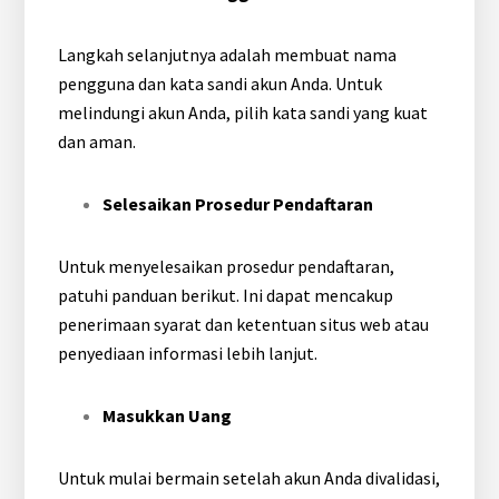
Langkah selanjutnya adalah membuat nama
pengguna dan kata sandi akun Anda. Untuk
melindungi akun Anda, pilih kata sandi yang kuat
dan aman.
Selesaikan Prosedur Pendaftaran
Untuk menyelesaikan prosedur pendaftaran,
patuhi panduan berikut. Ini dapat mencakup
penerimaan syarat dan ketentuan situs web atau
penyediaan informasi lebih lanjut.
Masukkan Uang
Untuk mulai bermain setelah akun Anda divalidasi,