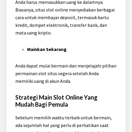
Anda harus memasukkan uang ke dalamnya.
Biasanya, situs slot online menyediakan berbagai
cara untuk membayar deposit, termasuk kartu
kredit, dompet elektronik, transfer bank, dan
mata uang kripto.
Mainkan Sekarang
Anda dapat mulai bermain dan menjelajahi pilihan
permainan slot situs segera setelah Anda
memiliki uang di akun Anda.
Strategi Main Slot Online Yang
Mudah Bagi Pemula
Sebelum memilih waktu terbaik untuk bermain,
ada sejumlah hal yang perlu di perhatikan saat