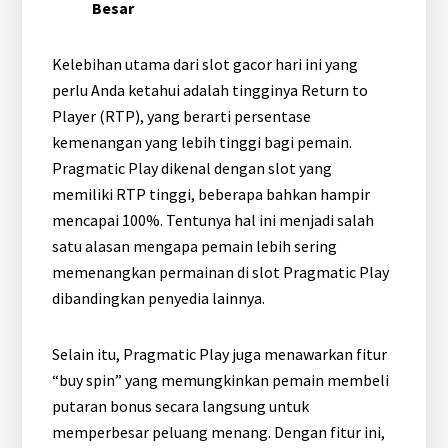
Besar
Kelebihan utama dari slot gacor hari ini yang
perlu Anda ketahui adalah tingginya Return to
Player (RTP), yang berarti persentase
kemenangan yang lebih tinggi bagi pemain.
Pragmatic Play dikenal dengan slot yang
memiliki RTP tinggi, beberapa bahkan hampir
mencapai 100%. Tentunya hal ini menjadi salah
satu alasan mengapa pemain lebih sering
memenangkan permainan di slot Pragmatic Play
dibandingkan penyedia lainnya.
Selain itu, Pragmatic Play juga menawarkan fitur
“buy spin” yang memungkinkan pemain membeli
putaran bonus secara langsung untuk
memperbesar peluang menang. Dengan fitur ini,