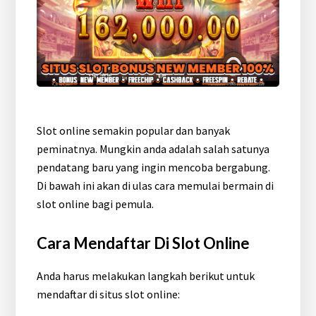
Slot online semakin popular dan banyak
peminatnya. Mungkin anda adalah salah satunya
pendatang baru yang ingin mencoba bergabung.
Di bawah ini akan di ulas cara memulai bermain di
slot online bagi pemula.
Cara Mendaftar Di Slot Online
Anda harus melakukan langkah berikut untuk
mendaftar di situs slot online: