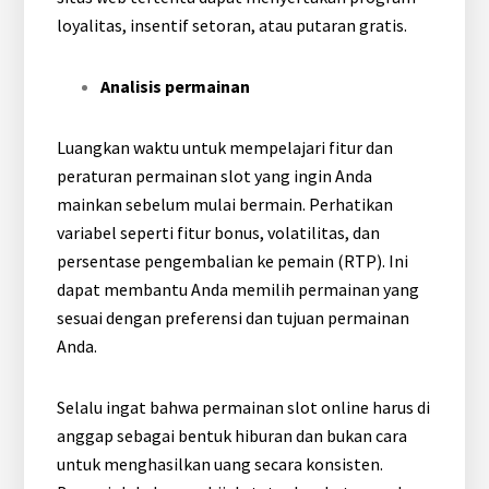
loyalitas, insentif setoran, atau putaran gratis.
Analisis permainan
Luangkan waktu untuk mempelajari fitur dan
peraturan permainan slot yang ingin Anda
mainkan sebelum mulai bermain. Perhatikan
variabel seperti fitur bonus, volatilitas, dan
persentase pengembalian ke pemain (RTP). Ini
dapat membantu Anda memilih permainan yang
sesuai dengan preferensi dan tujuan permainan
Anda.
Selalu ingat bahwa permainan slot online harus di
anggap sebagai bentuk hiburan dan bukan cara
untuk menghasilkan uang secara konsisten.