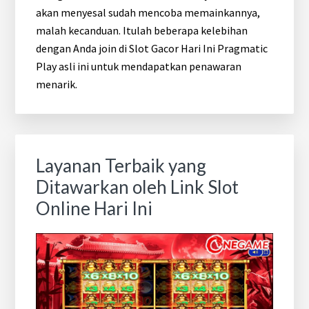
akan menyesal sudah mencoba memainkannya,
malah kecanduan. Itulah beberapa kelebihan
dengan Anda join di Slot Gacor Hari Ini Pragmatic
Play asli ini untuk mendapatkan penawaran
menarik.
Layanan Terbaik yang
Ditawarkan oleh Link Slot
Online Hari Ini