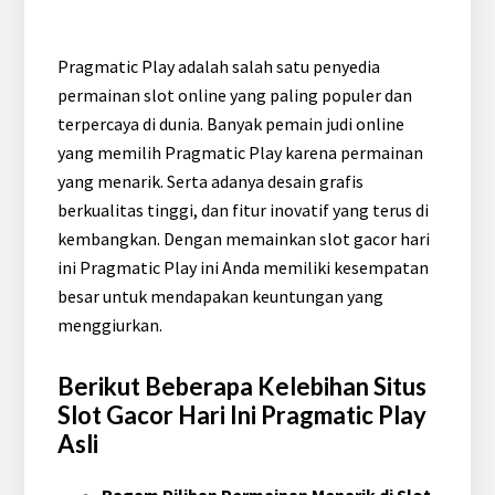
Pragmatic Play adalah salah satu penyedia
permainan slot online yang paling populer dan
terpercaya di dunia. Banyak pemain judi online
yang memilih Pragmatic Play karena permainan
yang menarik.
Serta adanya desain grafis
berkualitas tinggi, dan fitur inovatif yang terus di
kembangkan. Dengan memainkan slot gacor hari
ini Pragmatic Play ini Anda memiliki kesempatan
besar untuk mendapakan keuntungan yang
menggiurkan.
Berikut Beberapa Kelebihan Situs
Slot Gacor Hari Ini Pragmatic Play
Asli