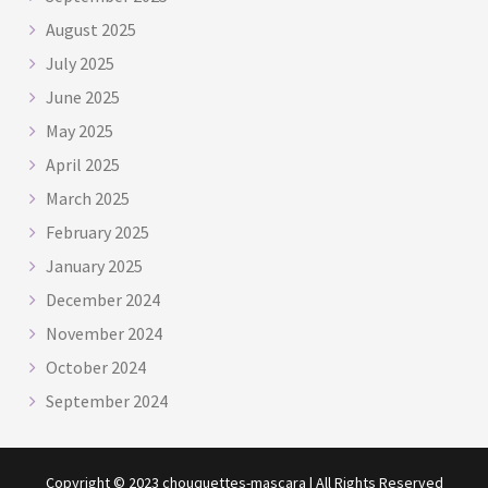
August 2025
July 2025
June 2025
May 2025
April 2025
March 2025
February 2025
January 2025
December 2024
November 2024
October 2024
September 2024
Copyright © 2023 chouquettes-mascara | All Rights Reserved