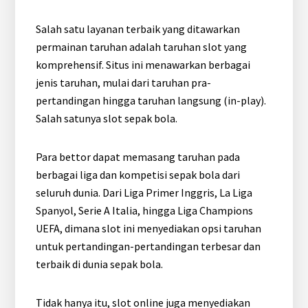
Salah satu layanan terbaik yang ditawarkan
permainan taruhan adalah taruhan slot yang
komprehensif. Situs ini menawarkan berbagai
jenis taruhan, mulai dari taruhan pra-
pertandingan hingga taruhan langsung (in-play).
Salah satunya slot sepak bola.
Para bettor dapat memasang taruhan pada
berbagai liga dan kompetisi sepak bola dari
seluruh dunia. Dari Liga Primer Inggris, La Liga
Spanyol, Serie A Italia, hingga Liga Champions
UEFA, dimana slot ini menyediakan opsi taruhan
untuk pertandingan-pertandingan terbesar dan
terbaik di dunia sepak bola.
Tidak hanya itu, slot online juga menyediakan