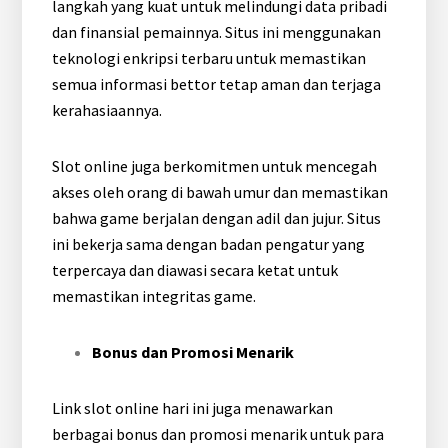
langkah yang kuat untuk melindungi data pribadi
dan finansial pemainnya.
Situs ini menggunakan
teknologi enkripsi terbaru untuk memastikan
semua informasi bettor tetap aman dan terjaga
kerahasiaannya.
Slot online juga berkomitmen untuk mencegah
akses oleh orang di bawah umur dan memastikan
bahwa game berjalan dengan adil dan jujur. Situs
ini bekerja sama dengan badan pengatur yang
terpercaya dan diawasi secara ketat untuk
memastikan integritas game.
Bonus dan Promosi Menarik
Link slot online hari ini juga menawarkan
berbagai bonus dan promosi menarik untuk para