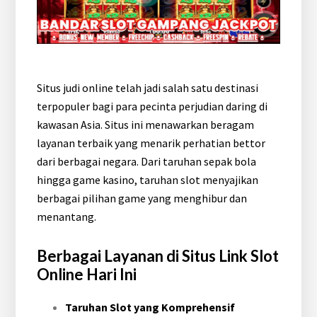
Situs judi online telah jadi salah satu destinasi
terpopuler bagi para pecinta perjudian daring di
kawasan Asia. Situs ini menawarkan beragam
layanan terbaik yang menarik perhatian bettor
dari berbagai negara.
Dari taruhan sepak bola
hingga game kasino, taruhan slot menyajikan
berbagai pilihan game yang menghibur dan
menantang.
Berbagai Layanan di Situs Link Slot
Online Hari Ini
Taruhan Slot yang Komprehensif