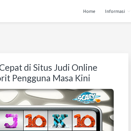
Home
Informasi
CARA
epat di Situs Judi Online
orit Pengguna Masa Kini