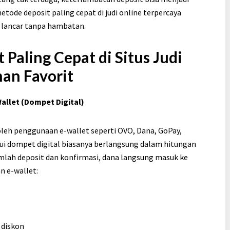
tode deposit paling cepat di judi online terpercaya
n lancar tanpa hambatan.
 Paling Cepat di Situs Judi
han Favorit
Wallet (Dompet Digital)
 oleh penggunaan e-wallet seperti OVO, Dana, GoPay,
lui dompet digital biasanya berlangsung dalam hitungan
mlah deposit dan konfirmasi, dana langsung masuk ke
n e-wallet:
 diskon