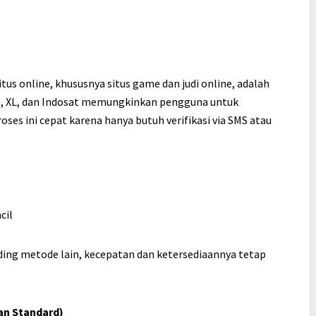
tus online, khususnya situs game dan judi online, adalah
el, XL, dan Indosat memungkinkan pengguna untuk
ses ini cepat karena hanya butuh verifikasi via SMS atau
cil
nding metode lain, kecepatan dan ketersediaannya tetap
an Standard)