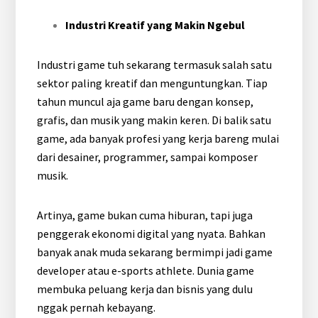
Industri Kreatif yang Makin Ngebul
Industri game tuh sekarang termasuk salah satu
sektor paling kreatif dan menguntungkan. Tiap
tahun muncul aja game baru dengan konsep,
grafis, dan musik yang makin keren. Di balik satu
game, ada banyak profesi yang kerja bareng mulai
dari desainer, programmer, sampai komposer
musik.
Artinya, game bukan cuma hiburan, tapi juga
penggerak ekonomi digital yang nyata.
Bahkan
banyak anak muda sekarang bermimpi jadi game
developer atau e-sports athlete. Dunia game
membuka peluang kerja dan bisnis yang dulu
nggak pernah kebayang.