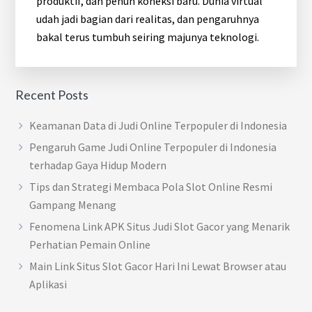
produktif, dan penuh koneksi baru. Dunia virtual
udah jadi bagian dari realitas, dan pengaruhnya
bakal terus tumbuh seiring majunya teknologi.
Recent Posts
Keamanan Data di Judi Online Terpopuler di Indonesia
Pengaruh Game Judi Online Terpopuler di Indonesia
terhadap Gaya Hidup Modern
Tips dan Strategi Membaca Pola Slot Online Resmi
Gampang Menang
Fenomena Link APK Situs Judi Slot Gacor yang Menarik
Perhatian Pemain Online
Main Link Situs Slot Gacor Hari Ini Lewat Browser atau
Aplikasi