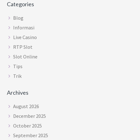
Categories
Blog
Informasi
Live Casino
RTP Slot
Slot Online
Tips
Trik
Archives
August 2026
December 2025
October 2025
September 2025