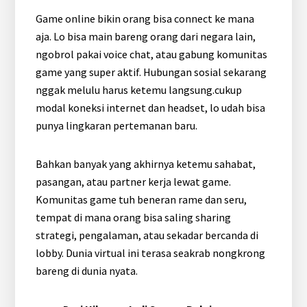
Game online bikin orang bisa connect ke mana
aja. Lo bisa main bareng orang dari negara lain,
ngobrol pakai voice chat, atau gabung komunitas
game yang super aktif. Hubungan sosial sekarang
nggak melulu harus ketemu langsung.cukup
modal koneksi internet dan headset, lo udah bisa
punya lingkaran pertemanan baru.
Bahkan banyak yang akhirnya ketemu sahabat,
pasangan, atau partner kerja lewat game.
Komunitas game tuh beneran rame dan seru,
tempat di mana orang bisa saling sharing
strategi, pengalaman, atau sekadar bercanda di
lobby. Dunia virtual ini terasa seakrab nongkrong
bareng di dunia nyata.