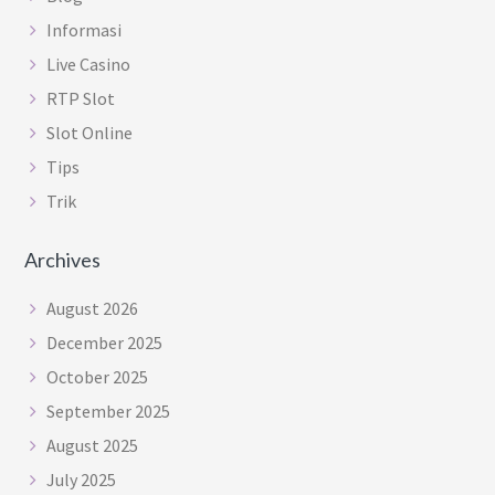
Informasi
Live Casino
RTP Slot
Slot Online
Tips
Trik
Archives
August 2026
December 2025
October 2025
September 2025
August 2025
July 2025