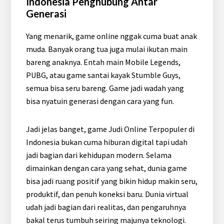
Indonesia Penghubung Antar
Generasi
Yang menarik, game online nggak cuma buat anak
muda. Banyak orang tua juga mulai ikutan main
bareng anaknya. Entah main Mobile Legends,
PUBG, atau game santai kayak Stumble Guys,
semua bisa seru bareng. Game jadi wadah yang
bisa nyatuin generasi dengan cara yang fun.
Jadi jelas banget, game Judi Online Terpopuler di
Indonesia bukan cuma hiburan digital tapi udah
jadi bagian dari kehidupan modern. Selama
dimainkan dengan cara yang sehat, dunia game
bisa jadi ruang positif yang bikin hidup makin seru,
produktif, dan penuh koneksi baru. Dunia virtual
udah jadi bagian dari realitas, dan pengaruhnya
bakal terus tumbuh seiring majunya teknologi.